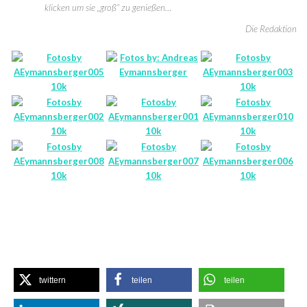
klicken um sie „groß“ zu genießen…
Die Redaktion
twittern
teilen
teilen