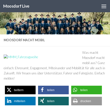
Moosdorf Live
Unter dem Inhalt
MOOSDORF MACHT MOBIL
Was macht
Moosdorf macht
mobil aus? Ganz
einfach: Ehrenamt, Engagement, Miteinander und Mobilität für alle auch in
Zukunft. Wir freuen uns über Unterstützer, Fahrer und Fahrgäste. Einfach
melden!
twittern
teilen
teilen
mitteilen
teilen
drucken