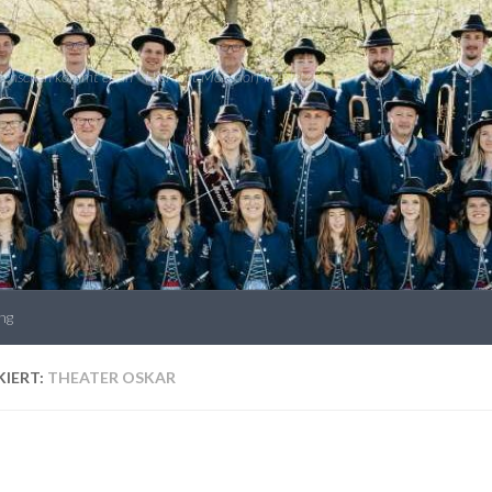
 Menschen kommt es an * Hier lebt Moosdorf im Netz!
ng
IERT:
THEATER OSKAR