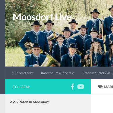
Unter dem Inhalt
Moosdorf Live
* Moosdorf Live - auf die
Zur Startseite
Impressum & Kontakt
Datenschutzerkläru
FOLGEN:
MARK
Aktivitäten in Moosdorf: