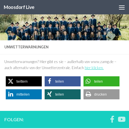
Moosdorf Live
Unter dem Inhalt
UNWETTERWARNUNGEN
Unwetterwarnungen? Hier gibt es sie – außerhalb von www.zamg.de –
auch alternativ von der Unwetterzentrale. Einfach
hier klicken.
twittern
teilen
teilen
mitteilen
teilen
drucken
FOLGEN: