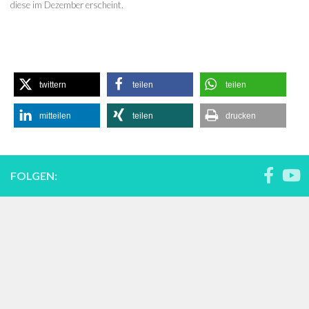
diese im Dezember erscheint.
twittern
teilen
teilen
mitteilen
teilen
drucken
FOLGEN: