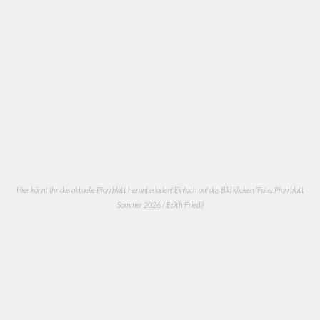
Hier könnt Ihr das aktuelle Pfarrblatt herunterladen! Einfach auf das Bild klicken (Foto: Pfarrblatt
Sommer 2026 / Edith Friedl)