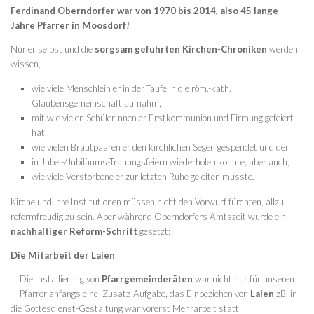
Ferdinand Oberndorfer war von 1970 bis 2014, also 45 lange
Jahre Pfarrer in Moosdorf!
Nur er selbst und die
sorgsam geführten Kirchen-Chroniken
werden
wissen,
wie viele Menschlein er in der Taufe in die röm.-kath.
Glaubensgemeinschaft aufnahm,
mit wie vielen SchülerInnen er Erstkommunion und Firmung gefeiert
hat,
wie vielen Brautpaaren er den kirchlichen Segen gespendet und den
in Jubel-/Jubiläums-Trauungsfeiern wiederholen konnte, aber auch,
wie viele Verstorbene er zur letzten Ruhe geleiten musste.
Kirche und ihre Institutionen müssen nicht den Vorwurf fürchten, allzu
reformfreudig zu sein. Aber während Oberndorfers Amtszeit wurde ein
nachhaltiger Reform-Schritt
gesetzt:
Die Mitarbeit der Laien
.
Die Installierung von
Pfarrgemeinderäten
war nicht nur für unseren
Pfarrer anfangs eine Zusatz-Aufgabe, das Einbeziehen von
Laien
zB. in
die Gottesdienst-Gestaltung war vorerst Mehrarbeit statt