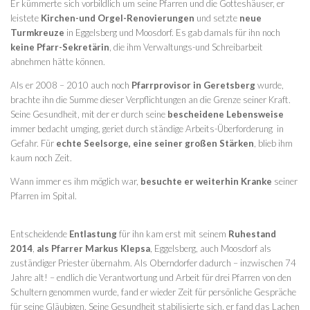
Er kümmerte sich vorbildlich um seine Pfarren und die Gotteshäuser, er
leistete
Kirchen-und Orgel-Renovierungen
und setzte
neue
Turmkreuze
in Eggelsberg und Moosdorf. Es gab damals für ihn noch
keine Pfarr-Sekretärin
, die ihm Verwaltungs-und Schreibarbeit
abnehmen hätte können.
Als er 2008 – 2010 auch noch
Pfarrprovisor in Geretsberg
wurde,
brachte ihn die Summe dieser Verpflichtungen an die Grenze seiner Kraft.
Seine Gesundheit, mit der er durch seine
bescheidene Lebensweise
immer bedacht umging, geriet durch ständige Arbeits-Überforderung in
Gefahr. Für
echte Seelsorge, eine seiner großen Stärken
, blieb ihm
kaum noch Zeit.
Wann immer es ihm möglich war,
besuchte er weiterhin Kranke
seiner
Pfarren im Spital.
Entscheidende
Entlastung
für ihn kam erst mit seinem
Ruhestand
2014
,
als Pfarrer Markus
Klepsa
, Eggelsberg, auch Moosdorf als
zuständiger Priester übernahm. Als Oberndorfer dadurch – inzwischen 74
Jahre alt! – endlich die Verantwortung und Arbeit für drei Pfarren von den
Schultern genommen wurde, fand er wieder Zeit für persönliche Gespräche
für seine Gläubigen. Seine Gesundheit stabilisierte sich, er fand das Lachen