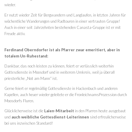
wieder.
Er nutzt wieder Zeit für Bergwandern und Langlaufen, in letzten Jahren für
wöchentliche Wanderungen und Radtouren in einer vertrauten Gruppe!
Auch in einer seit Jahrzehnten bestehenden Canasta-Gruppe ist er mit
Freude aktiv.
Ferdinand Oberndorfer ist als Pfarrer zwar emeritiert, aber in
totalem Un-Ruhestand:
Dankbar, das noch leisten zu können, feiert er verlässlich weiterhin
Gottesdienste in Moosdorf und in weiterem Umkreis, weil ja überall
priesterliche „Not am Mann“ ist.
Gerne feiert er regelmäßig Gottesdienste in Hackenbuch und anderen
Kapellen, auch heuer wieder geleitete er die FronleichnamsProzession durch
Moosdorfs Fluren.
Glücklicherweise ist die
Laien-Mitarbeit
in den Pfarren heute ausgebaut
und
auch weibliche
Gottesdienst-Leiterinnen
sind erfreulicherweise
bei uns inzwischen Standard!