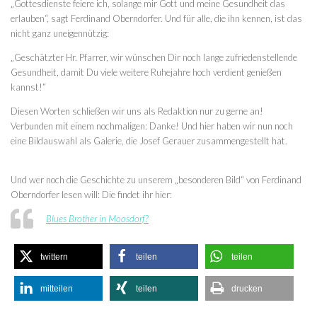
„Gottesdienste feiere ich, solange mir Gott und meine Gesundheit das
erlauben“, sagt Ferdinand Oberndorfer. Und für alle, die ihn kennen, ist das
nicht ganz uneigennützig:
„Geschätzter Hr. Pfarrer, wir wünschen Dir noch lange zufriedenstellende
Gesundheit, damit Du viele weitere Ruhejahre hoch verdient genießen
kannst!“
Diesen Worten schließen wir uns als Redaktion nur zu gerne an!
Verbunden mit einem nochmaligen: Danke! Und hier haben wir nun noch
eine Bildauswahl als Galerie, die Josef Gerauer zusammengestellt hat.
Und wer noch die Geschichte zu unserem „besonderen Bild“ von Ferdinand
Oberndorfer lesen will: Die findet ihr hier:
Blues Brother in Moosdorf?
twittern
teilen
teilen
mitteilen
teilen
drucken