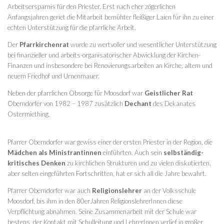
Arbeitsersparnis für den Priester. Erst nach eher zögerlichen
Anfangsjahren geriet die Mitarbeit bemühter fleißiger Laien für ihn zu einer
echten Unterstützung für die pfarrliche Arbeit.
Der
Pfarrkirchenrat
wurde zu wertvoller und wesentlicher Unterstützung
bei finanzieller und arbeits-organisatorischer Abwicklung der Kirchen-
Finanzen und insbesondere bei Renovierungsarbeiten an Kirche, altem und
neuem Friedhof und Urnenmauer.
Neben der pfarrlichen Obsorge für Moosdorf war
Geistlicher Rat
Oberndorfer von 1982 – 1987 zusätzlich
Dechant
des Dekanates
Ostermiething.
Pfarrer Oberndorfer war gewiss einer der ersten Priester in der Region, die
Mädchen als
Ministrantinnen
einführten. Auch sein
selbständig-
kritisches Denken
zu kirchlichen Strukturen und zu vielen diskutierten,
aber selten eingeführten Fortschritten, hat er sich all die Jahre bewahrt.
Pfarrer Oberndorfer war auch
Religionslehrer
an der Volksschule
Moosdorf, bis ihm in den 80erJahren ReligionslehrerInnen diese
Verpflichtung abnahmen. Seine Zusammenarbeit mit der Schule war
bestens, der Kontakt mit Schulleitung und LehrerInnen verlief in großer