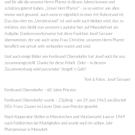
und für alle die unseren Herrn Pfarrer in diesen Jahren kennen und
schätzen gelernt haben. „Unser Herr Pfarrer“ – ja so wird er von allen
immer noch genannt, auch wenn er eigentlich in einer Art Ruhestand ist.
Das das eher ein „Unruhestand“ ist und wohl auch bleiben wird, das zu
erklären, das bleibt nun unserem Laudator hier auf Moosdorf.net als
Aufgabe. Dankenswerterweise hat diese Funktion Josef Gerauer
übernommen, der wie auch seine Frau Christine, unserem Herrn Pfarrer
beruflich wie privat sehr verbunden waren und sind.
Und auch einige Bilder von Ferdinand Oberndorfer hat Josef noch für uns
zusammengestellt. Danke für diese Arbeit. Oder – in diesem
Zusammenhang wohl passender: Vergelt´s Gott!
Text & Fotos: Josef Gerauer
Ferdinand Oberndorfer – 60 Jahre Priester
Ferdinand Oberndorfer wurde – 23jährig – am 29.Juni 1963 von Bischof
DDr. Franz Zauner im Linzer Dom zum Priester geweiht.
Nach Kooperator-Stellen in Münzkirchen und Vöcklamarkt kam er 1969
nach Feldkirchen bei Mattighofen und wurde noch im selben Jahr
Pfarrprovisor in Moosdorf.