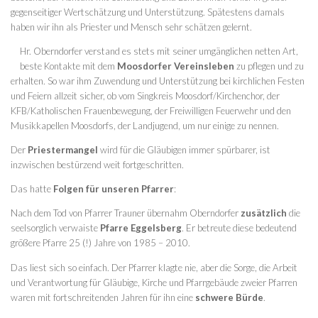
gegenseitiger Wertschätzung und Unterstützung. Spätestens damals
haben wir ihn als Priester und Mensch sehr schätzen gelernt.
Hr. Oberndorfer verstand es stets mit seiner umgänglichen netten Art,
beste Kontakte mit dem
Moosdorfer Vereinsleben
zu pflegen und zu
erhalten. So war ihm Zuwendung und Unterstützung bei kirchlichen Festen
und Feiern allzeit sicher, ob vom Singkreis Moosdorf/Kirchenchor, der
KFB/Katholischen Frauenbewegung, der Freiwilligen Feuerwehr und den
Musikkapellen Moosdorfs, der Landjugend, um nur einige zu nennen.
Der
Priestermangel
wird für die Gläubigen immer spürbarer, ist
inzwischen bestürzend weit fortgeschritten.
Das hatte
Folgen für unseren Pfarrer
:
Nach dem Tod von Pfarrer Trauner übernahm Oberndorfer
zusätzlich
die
seelsorglich verwaiste
Pfarre Eggelsberg
. Er betreute diese bedeutend
größere Pfarre 25 (!) Jahre von 1985 – 2010.
Das liest sich so einfach. Der Pfarrer klagte nie, aber die Sorge, die Arbeit
und Verantwortung für Gläubige, Kirche und Pfarrgebäude zweier Pfarren
waren mit fortschreitenden Jahren für ihn eine
schwere Bürde
.