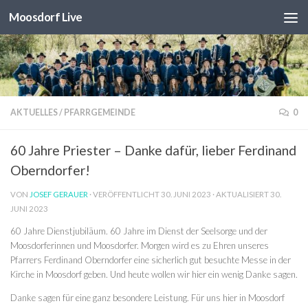
Moosdorf Live
Unter dem Inhalt
AKTUELLES
/
PFARRGEMEINDE
0
60 Jahre Priester – Danke dafür, lieber Ferdinand
Oberndorfer!
VON
JOSEF GERAUER
· VERÖFFENTLICHT
30. JUNI 2023
· AKTUALISIERT
30.
JUNI 2023
60 Jahre Dienstjubiläum. 60 Jahre im Dienst der Seelsorge und der
Moosdorferinnen und Moosdorfer. Morgen wird es zu Ehren unseres
Pfarrers Ferdinand Oberndorfer eine sicherlich gut besuchte Messe in der
Kirche in Moosdorf geben. Und heute wollen wir hier ein wenig Danke sagen.
Danke sagen für eine ganz besondere Leistung. Für uns hier in Moosdorf