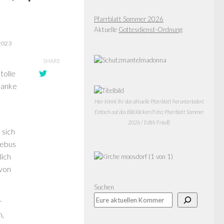
Pfarrblatt Sommer 2026
Aktuelle
Gottesdienst-Ordnung
2023
SHARE
tolle
danke
Hier könnt Ihr das aktuelle Pfarrblatt herunterladen!
Einfach auf das Bild klicken (Foto: Pfarrblatt Sommer
2026 / Edith Friedl)
 sich
lebus
lich
 von
Suchen
r
n,