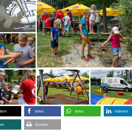
ttern
teilen
teilen
mitteilen
len
drucken