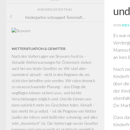
und
VORHERIGER BEITRAG
Kindergarten schnuppert Tennisluft…
VON
INE
Es war m
Vordergr
WETTERSITUATION & GEWITTER
Mannscha
Nach den Vorhersagen von
Skywarn Austria –
an Ines 
Aktuelle Wetterwarnungen für Österreich
stehen
Nach zwe
auch bei uns heute Gewitter an. Wir sind aber –
zumindest aktuell – nicht in den Regionen die am
Kinderfr
stärksten betroffen sein werden. Wir raten dennoch
über die
zu vorausschauender Planung – also Dinge die
der Kind
wegfliegen können sichern usw., weil leichte
ebenfall
Verschiebungen möglich sind. Und die können uns
De Marti
dann natürlich mehr ins Geschehen holen. Aktuell –
das merkt ihr ja selbst – ist die Prognose von Wetter
Dass das
(außer der Info es wird heiß) eher schwierig, weil alles
sehr „dynamisch“ ist. Die Vorhersage wo ein Gewitter
Kinderfr
kommen wird und wo nicht ist praktisch unmöglich