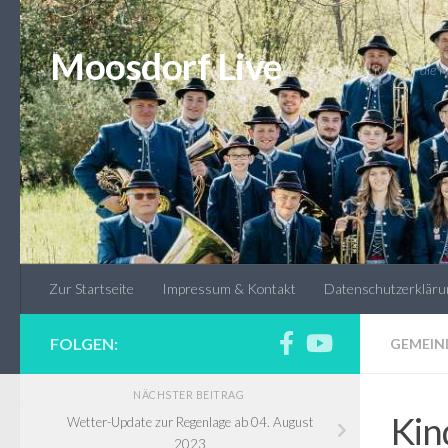
Unter dem Inhalt
Moosdorf Live
* Moosdorf Live - auf die
Zur Startseite
Impressum & Kontakt
Datenschutzerkläru
FOLGEN:
GEMEIN
NÄCHSTER BEITRAG
Kin
Wetter-Update zur Regenlage ab 04. August
2023