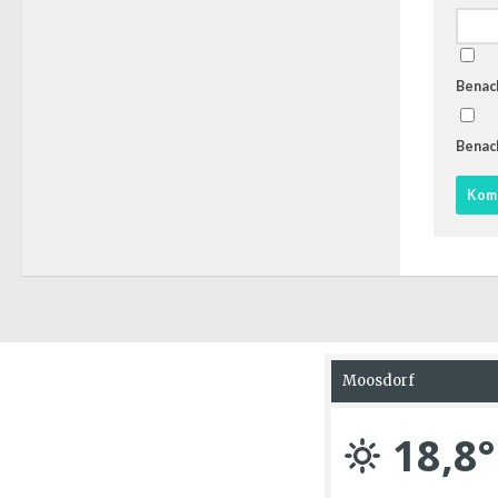
Benach
Benach