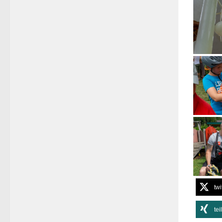
twi
tei