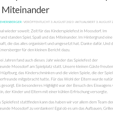
 Miteinander
S EMERSBERGER
· VERÖFFENTLICHT
3. AUGUST 2023
· AKTUALISIERT
3. AUGUST 
al wieder soweit: Zeit für das Kinderspielefest in Moosdorf. Im
und standen Spiel, Spaß und das Miteinander. Im Hintergrund eine 
ft, die das alles organisiert und umgesetzt hat. Danke dafür. Und 
Emersberger für den kleinen Bericht dazu.
i Jahren fand auch dieses Jahr wieder das Spielefest der
eunde Moosdorf am Spielplatz statt. Unsere kleinen Gäste freuten
 Hüpfburg, das Kinderschminken und die vielen Spiele, die der Spie
erfreunde mitgebracht hatte. Für das Wohl der Eltern wurde natür
s gesorgt. Ein besonderes Highlight war der Besuch des Eiswagens
n, der Kinder und Eltern mit einer kühlen Erfrischung versorgte.
 Spielefest stattfinden kann das haben wir vor allem dem Team de
eunde Moosdorf zu verdanken! Egal ob es um das Aufbauen, Grille