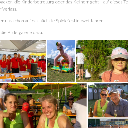
cken, die Kinderbetreuung oder das Kellnern geht – auf dieses T
r Verlass.
en uns schon auf das nächste Spielefest in zwei Jahren.
 die Bildergalerie dazu: