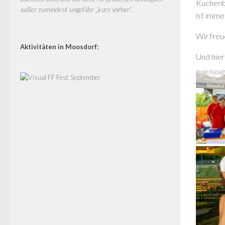
Kuchenba
außer zumindest ungefähr „kurz vorher“.
ist imme
Wir freu
Aktivitäten in Moosdorf:
Und hier