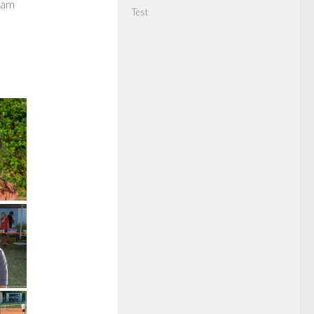
eam
Test