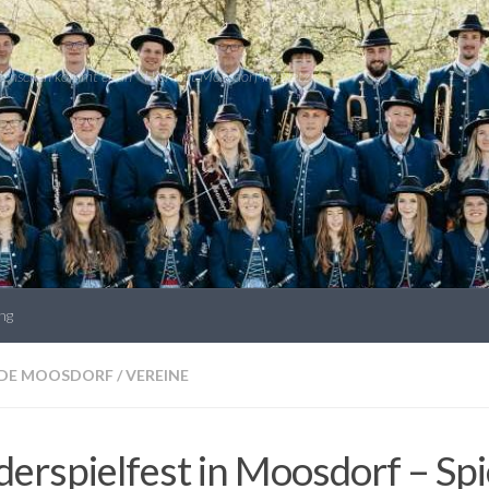
 Menschen kommt es an * Hier lebt Moosdorf im Netz!
ng
DE MOOSDORF
/
VEREINE
derspielfest in Moosdorf – Spi