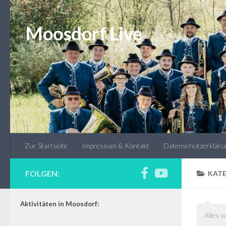
Unter dem Inhalt
Moosdorf Live
* Moosdorf Live - auf die
Zur Startseite
Impressum & Kontakt
Datenschutzerkläru
FOLGEN:
KATE
Aktivitäten in Moosdorf:
Alles w