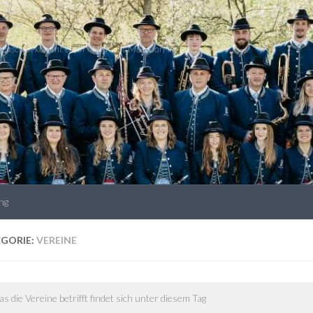
 Menschen kommt es an * Hier lebt Moosdorf im Netz!
ng
GORIE:
VEREINE
as die Vereine betrifft findet sich unter diesem Tag