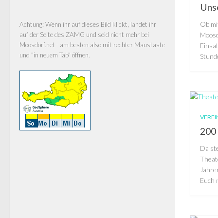
Unse
Ob mi
Achtung: Wenn ihr auf dieses Bild klickt, landet ihr
Moosd
auf der Seite des ZAMG und seid nicht mehr bei
Moosdorf.net - am besten also mit rechter Maustaste
Einsat
und "in neuem Tab" öffnen.
Stund
VEREI
200 
Da st
Theate
Jahre
Euch n