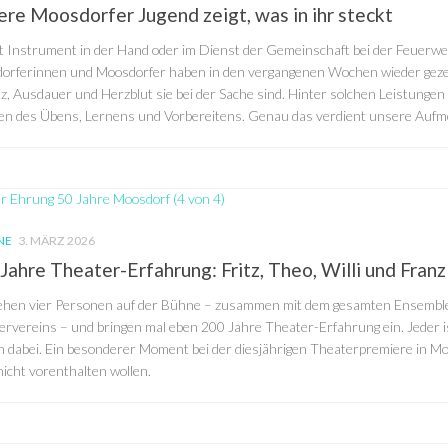
re Moosdorfer Jugend zeigt, was in ihr steckt
t Instrument in der Hand oder im Dienst der Gemeinschaft bei der Feuerw
orferinnen und Moosdorfer haben in den vergangenen Wochen wieder gezeigt
z, Ausdauer und Herzblut sie bei der Sache sind. Hinter solchen Leistungen
en des Übens, Lernens und Vorbereitens. Genau das verdient unsere Aufm
NE
3. MÄRZ 2026
Jahre Theater-Erfahrung: Fritz, Theo, Willi und Fran
ehen vier Personen auf der Bühne – zusammen mit dem gesamten Ensembl
rvereins – und bringen mal eben 200 Jahre Theater-Erfahrung ein. Jeder is
n dabei. Ein besonderer Moment bei der diesjährigen Theaterpremiere in Mo
icht vorenthalten wollen.