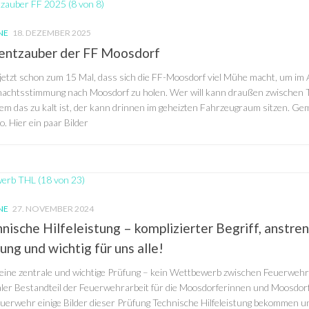
NE
18. DEZEMBER 2025
entzauber der FF Moosdorf
 jetzt schon zum 15 Mal, dass sich die FF-Moosdorf viel Mühe macht, um im
achtsstimmung nach Moosdorf zu holen. Wer will kann draußen zwischen 
m das zu kalt ist, der kann drinnen im geheizten Fahrzeugraum sitzen. Gem
o. Hier ein paar Bilder
NE
27. NOVEMBER 2024
nische Hilfeleistung – komplizierter Begriff, anstr
ung und wichtig für uns alle!
t eine zentrale und wichtige Prüfung – kein Wettbewerb zwischen Feuerwehr
aler Bestandteil der Feuerwehrarbeit für die Moosdorferinnen und Moosdor
euerwehr einige Bilder dieser Prüfung Technische Hilfeleistung bekommen u