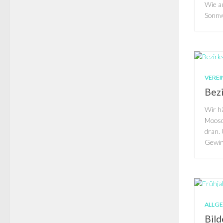
Wie a
Sonnw
VEREI
Bez
Wir h
Moosd
dran.
Gewinn
ALLG
Bil