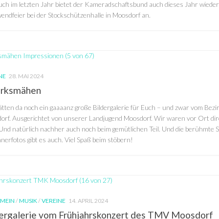
uch im letzten Jahr bietet der Kameradschaftsbund auch dieses Jahr wieder
endfeier bei der Stockschützenhalle in Moosdorf an.
NE
28. MAI 2024
irksmähen
ätten da noch ein gaaaanz große Bildergalerie für Euch – und zwar vom Bez
orf. Ausgerichtet von unserer Landjugend Moosdorf. Wir waren vor Ort d
 Und natürlich nachher auch noch beim gemütlichen Teil. Und die berühmte 
erfotos gibt es auch. Viel Spaß beim stöbern!
EMEIN
/
MUSIK
/
VEREINE
14. APRIL 2024
dergalerie vom Frühjahrskonzert des TMV Moosdorf