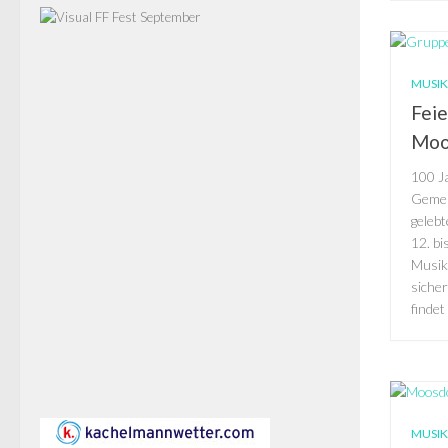
MUSI
Feie
Moo
100 J
Gemei
geleb
12. bi
Musikf
siche
findet
MUSI