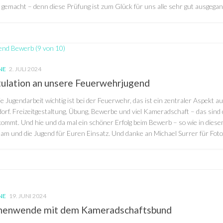
 gemacht – denn diese Prüfung ist zum Glück für uns alle sehr gut ausgegan
NE
2. JULI 2024
ulation an unsere Feuerwehrjugend
e Jugendarbeit wichtig ist bei der Feuerwehr, das ist ein zentraler Aspekt au
rf. Freizeitgestaltung, Übung, Bewerbe und viel Kameradschaft – das sind 
kommt. Und hie und da mal ein schöner Erfolg beim Bewerb – so wie in dies
am und die Jugend für Euren Einsatz. Und danke an Michael Surrer für Foto
NE
19. JUNI 2024
nenwende mit dem Kameradschaftsbund