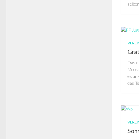
selber
VEREI
Grat
Das di
Moosdo
es an
das Te
VEREI
Son