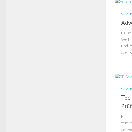
VEREI
Adv
Es ist
Weihn
und we
oder s
VEREI
Tech
Prüf
Es is
zentr
der F