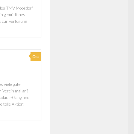
 des TMV Moosdorf
Ein gemütliches
s zur Verfügung
0
s viele gute
n Verein mal an?
Nikolaus-Gang und
 tolle Aktion: