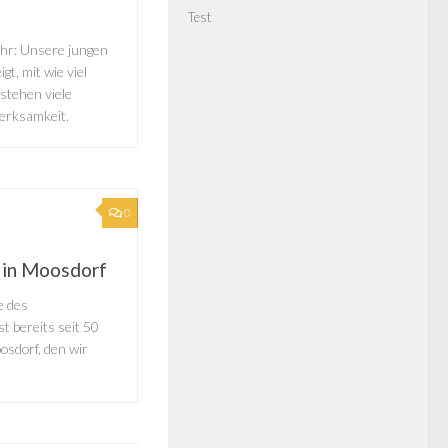
Test
ehr: Unsere jungen
, mit wie viel
 stehen viele
erksamkeit.
0
z in Moosdorf
e des
t bereits seit 50
osdorf, den wir