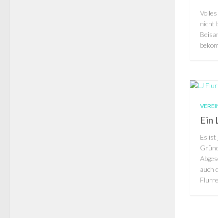
Volle
nicht 
Beisa
beko
VEREI
Ein 
Es ist
Gründe
Abgese
auch d
Flurre