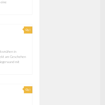
 eine
0
irksmähen in
irekt am Geschehen
Siegerwand mit
0