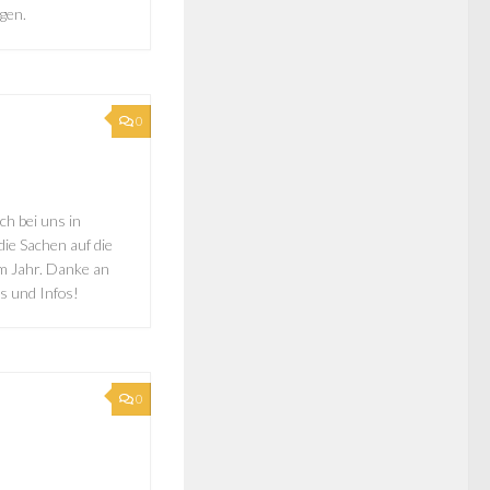
gen.
0
ch bei uns in
die Sachen auf die
em Jahr. Danke an
s und Infos!
0