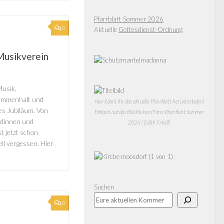
Pfarrblatt Sommer 2026
0
Aktuelle
Gottesdienst-Ordnung
 Musikverein
Musik,
sammenhalt und
Hier könnt Ihr das aktuelle Pfarrblatt herunterladen!
es Jubiläum. Von
Einfach auf das Bild klicken (Foto: Pfarrblatt Sommer
ndinnen und
2026 / Edith Friedl)
t jetzt schon
l vergessen. Hier
Suchen
0