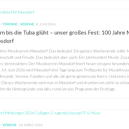
K
/
TERMINE
/
VEREINE
8. JUNI 2026
rn bis die Tuba glüht – unser großes Fest: 100 Jahre
sdorf
ahre Musikverein Moosdorf! Das bedeutet: Ein ganzes Wochenende voller 
nschaft und Freude. Das bedeutet aber auch: Ein Jahrhundert Musik, Zu
tes Vereinsleben: Der Musikverein Moosdorf feiert heuer ein ganz besonder
s 14. Juni 2026 wird Moosdorf drei Tage lang zum Treffpunkt für Musikfreu
reunde, Vereine, Familien und alle, die gerne gemeinsam feiern. Und eines is
r: Dieses Wochenende wird man in Moosdorf und drumherum nicht so schnel
 Ihr die Hintergründe und alles rund um das Programm der Festtage.
K
/
VEREINE
14. MÄRZ 2026