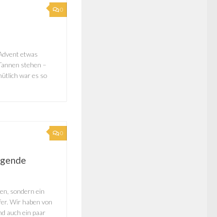
0
 Advent etwas
Tannen stehen –
ütlich war es so
0
engende
en, sondern ein
fer. Wir haben von
nd auch ein paar