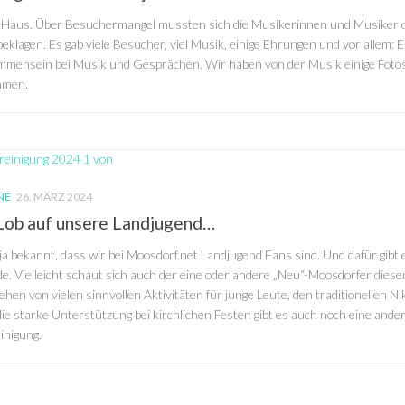
s Haus. Über Besuchermangel mussten sich die Musikerinnen und Musiker
beklagen. Es gab viele Besucher, viel Musik, einige Ehrungen und vor allem: 
mmensein bei Musik und Gesprächen. Wir haben von der Musik einige Foto
mmen.
NE
26. MÄRZ 2024
Lob auf unsere Landjugend…
 ja bekannt, dass wir bei Moosdorf.net Landjugend Fans sind. Und dafür gibt e
. Vielleicht schaut sich auch der eine oder andere „Neu“-Moosdorfer diese
hen von vielen sinnvollen Aktivitäten für junge Leute, den traditionellen 
ie starke Unterstützung bei kirchlichen Festen gibt es auch noch eine andere
inigung.