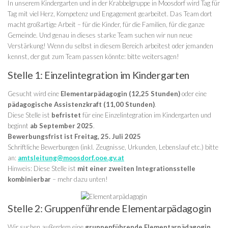
In unserem Kindergarten und in der Krabbelgruppe in Moosdorf wird Tag für
Tag mit viel Herz, Kompetenz und Engagement gearbeitet. Das Team dort
macht großartige Arbeit – für die Kinder, für die Familien, für die ganze
Gemeinde. Und genau in dieses starke Team suchen wir nun neue
Verstärkung! Wenn du selbst in diesem Bereich arbeitest oder jemanden
kennst, der gut zum Team passen könnte: bitte weitersagen!
Stelle 1: Einzelintegration im Kindergarten
Gesucht wird eine
Elementarpädagogin (12,25 Stunden)
oder eine
pädagogische Assistenzkraft (11,00 Stunden)
.
Diese Stelle ist
befristet
für eine Einzelintegration im Kindergarten und
beginnt
ab September 2025
.
Bewerbungsfrist ist Freitag, 25. Juli 2025
Schriftliche Bewerbungen (inkl. Zeugnisse, Urkunden, Lebenslauf etc.) bitte
an:
amtsleitung@moosdorf.ooe.gv.at
Hinweis: Diese Stelle ist
mit einer zweiten Integrationsstelle
kombinierbar
– mehr dazu unten!
Stelle 2: Gruppenführende Elementarpädagogin
Wir suchen außerdem eine
gruppenführende Elementarpädagogin