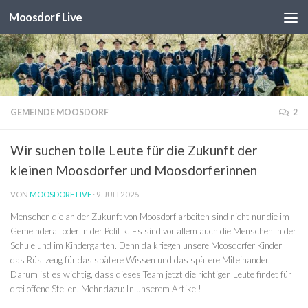
Moosdorf Live
Unter dem Inhalt
GEMEINDE MOOSDORF
2
Wir suchen tolle Leute für die Zukunft der
kleinen Moosdorfer und Moosdorferinnen
VON
MOOSDORF LIVE
·
9. JULI 2025
Menschen die an der Zukunft von Moosdorf arbeiten sind nicht nur die im
Gemeinderat oder in der Politik. Es sind vor allem auch die Menschen in der
Schule und im Kindergarten. Denn da kriegen unsere Moosdorfer Kinder
das Rüstzeug für das spätere Wissen und das spätere Miteinander.
Darum ist es wichtig, dass dieses Team jetzt die richtigen Leute findet für
drei offene Stellen. Mehr dazu: In unserem Artikel!