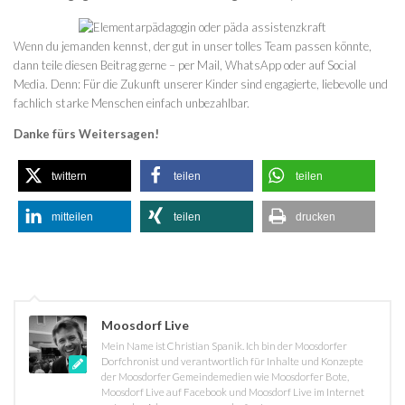
Wenn du jemanden kennst, der gut in unser tolles Team passen könnte,
dann teile diesen Beitrag gerne – per Mail, WhatsApp oder auf Social
Media. Denn: Für die Zukunft unserer Kinder sind engagierte, liebevolle und
fachlich starke Menschen einfach unbezahlbar.
Danke fürs Weitersagen!
twittern
teilen
teilen
mitteilen
teilen
drucken
Moosdorf Live
Mein Name ist Christian Spanik. Ich bin der Moosdorfer
Dorfchronist und verantwortlich für Inhalte und Konzepte
der Moosdorfer Gemeindemedien wie Moosdorfer Bote,
Moosdorf Live auf Facebook und Moosdorf Live im Internet