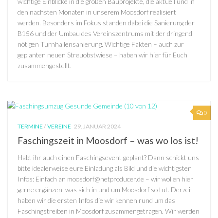
wichtige Einblicke in die großen Bauprojekte, die aktuell und in
den nächsten Monaten in unserem Moosdorf realisiert
werden. Besonders im Fokus standen dabei die Sanierung der
B156 und der Umbau des Vereinszentrums mit der dringend
nötigen Turnhallensanierung. Wichtige Fakten – auch zur
geplanten neuen Streuobstwiese – haben wir hier für Euch
zusammengestellt.
0
TERMINE
/
VEREINE
29. JANUAR 2024
Faschingszeit in Moosdorf – was wo los ist!
Habt ihr auch einen Faschingsevent geplant? Dann schickt uns
bitte idealerweise eure Einladung als Bild und die wichtigsten
Infos: Einfach an moosdorf@netproducer.de – wir wollen hier
gerne ergänzen, was sich in und um Moosdorf so tut. Derzeit
haben wir die ersten Infos die wir kennen rund um das
Faschingstreiben in Moosdorf zusammengetragen. Wir werden