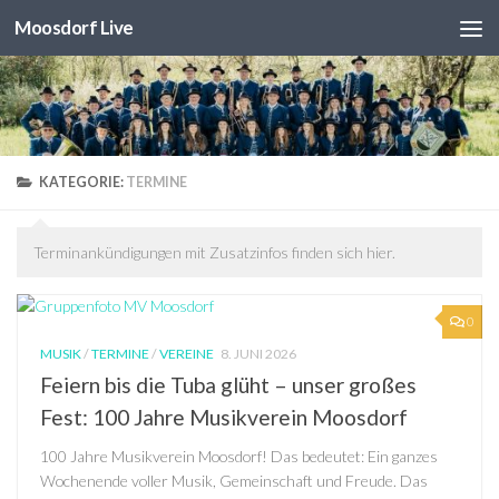
Moosdorf Live
Unter dem Inhalt
KATEGORIE:
TERMINE
Terminankündigungen mit Zusatzinfos finden sich hier.
0
MUSIK
/
TERMINE
/
VEREINE
8. JUNI 2026
Feiern bis die Tuba glüht – unser großes
Fest: 100 Jahre Musikverein Moosdorf
100 Jahre Musikverein Moosdorf! Das bedeutet: Ein ganzes
Wochenende voller Musik, Gemeinschaft und Freude. Das