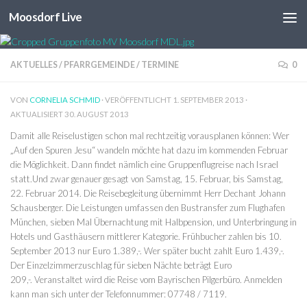
Moosdorf Live
Unter dem Inhalt
AKTUELLES
/
PFARRGEMEINDE
/
TERMINE
0
VON
CORNELIA SCHMID
· VERÖFFENTLICHT
1. SEPTEMBER 2013
·
AKTUALISIERT
30. AUGUST 2013
Damit alle Reiselustigen schon mal rechtzeitig vorausplanen können: Wer
„Auf den Spuren Jesu“ wandeln möchte hat dazu im kommenden Februar
die Möglichkeit. Dann findet nämlich eine Gruppenflugreise nach Israel
statt.
Und zwar genauer gesagt von Samstag, 15. Februar, bis Samstag,
22. Februar 2014. Die Reisebegleitung übernimmt Herr Dechant Johann
Schausberger. Die Leistungen umfassen den Bustransfer zum Flughafen
München, sieben Mal Übernachtung mit Halbpension, und Unterbringung in
Hotels und Gasthäusern mittlerer Kategorie. Frühbucher zahlen bis 10.
September 2013 nur Euro 1.389,-. Wer später bucht zahlt Euro 1.439,-.
Der Einzelzimmerzuschlag für sieben Nächte beträgt Euro
209,-. Veranstaltet wird die Reise vom Bayrischen Pilgerbüro. Anmelden
kann man sich unter der Telefonnummer: 07748 / 7119.