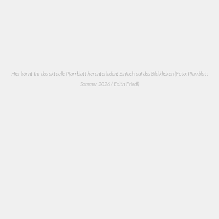
Hier könnt Ihr das aktuelle Pfarrblatt herunterladen! Einfach auf das Bild klicken (Foto: Pfarrblatt
Sommer 2026 / Edith Friedl)