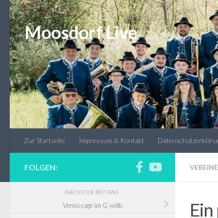
Unter dem Inhalt
Moosdorf Live
* Moosdorf Live - auf die
Zur Startseite
Impressum & Kontakt
Datenschutzerkläru
FOLGEN:
VEREINE
NÄCHSTER BEITRAG
Ein
Vernissage im G´wölb