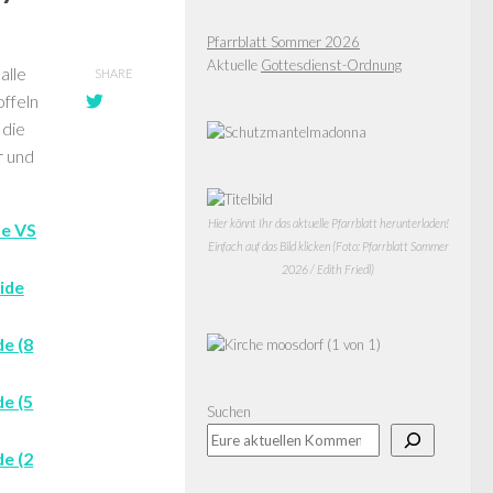
Pfarrblatt Sommer 2026
Aktuelle
Gottesdienst-Ordnung
alle
SHARE
offeln
 die
r und
Hier könnt Ihr das aktuelle Pfarrblatt herunterladen!
Einfach auf das Bild klicken (Foto: Pfarrblatt Sommer
2026 / Edith Friedl)
Suchen