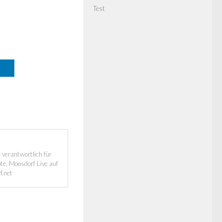
Test
 verantwortlich für
e, Moosdorf Live auf
f.net