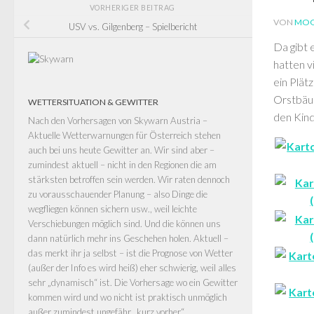
VORHERIGER BEITRAG
VON
MOO
USV vs. Gilgenberg – Spielbericht
Da gibt 
hatten v
ein Plät
Orstbäue
WETTERSITUATION & GEWITTER
den Kind
Nach den Vorhersagen von
Skywarn Austria –
Aktuelle Wetterwarnungen für Österreich
stehen
auch bei uns heute Gewitter an. Wir sind aber –
zumindest aktuell – nicht in den Regionen die am
stärksten betroffen sein werden. Wir raten dennoch
zu vorausschauender Planung – also Dinge die
wegfliegen können sichern usw., weil leichte
Verschiebungen möglich sind. Und die können uns
dann natürlich mehr ins Geschehen holen. Aktuell –
das merkt ihr ja selbst – ist die Prognose von Wetter
(außer der Info es wird heiß) eher schwierig, weil alles
sehr „dynamisch“ ist. Die Vorhersage wo ein Gewitter
kommen wird und wo nicht ist praktisch unmöglich
außer zumindest ungefähr „kurz vorher“.