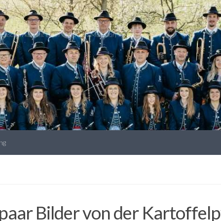
 Menschen kommt es an * Hier lebt Moosdorf im Netz!
ng
 paar Bilder von der Kartoffe