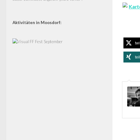
Aktivitäten in Moosdorf:
twi
tei