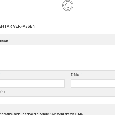
NTAR VERFASSEN
entar
*
*
E-Mail
*
ite
richtige mich über nachfolgende Kommentare via E-Mail.