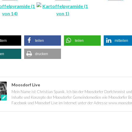
ttern
teilen
teilen
mitteilen
len
drucken
Moosdorf Live
Mein Name ist Christian Spanik. Ich bin der Moosdorfer Dorfchronist und
Inhalte und Konzepte der Moosdorfer Gemeindemedien wie Moosdorfer Bot
Facebook und Moosdorf Live im Internet unter der Adresse www.moosdor