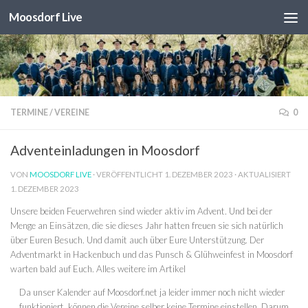
Moosdorf Live
Unter dem Inhalt
TERMINE
/
VEREINE
0
Adventeinladungen in Moosdorf
VON
MOOSDORF LIVE
· VERÖFFENTLICHT
1. DEZEMBER 2023
· AKTUALISIERT
1. DEZEMBER 2023
Unsere beiden Feuerwehren sind wieder aktiv im Advent. Und bei der
Menge an Einsätzen, die sie dieses Jahr hatten freuen sie sich natürlich
über Euren Besuch. Und damit auch über Eure Unterstützung. Der
Adventmarkt in Hackenbuch und das Punsch & Glühweinfest in Moosdorf
warten bald auf Euch. Alles weitere im Artikel
Da unser Kalender auf Moosdorf.net ja leider immer noch nicht wieder
funktioniert, können die Vereine selber keine Termine einstellen. Darum