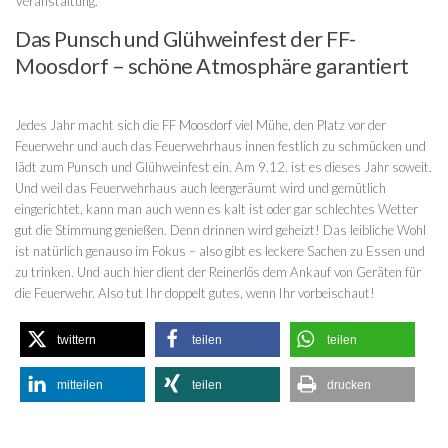
Veranstaltung.
Das Punsch und Glühweinfest der FF-
Moosdorf – schöne Atmosphäre garantiert
Jedes Jahr macht sich die FF Moosdorf viel Mühe, den Platz vor der
Feuerwehr und auch das Feuerwehrhaus innen festlich zu schmücken und
lädt zum Punsch und Glühweinfest ein. Am 9.12. ist es dieses Jahr soweit.
Und weil das Feuerwehrhaus auch leergeräumt wird und gemütlich
eingerichtet, kann man auch wenn es kalt ist oder gar schlechtes Wetter
gut die Stimmung genießen. Denn drinnen wird geheizt! Das leibliche Wohl
ist natürlich genauso im Fokus – also gibt es leckere Sachen zu Essen und
zu trinken. Und auch hier dient der Reinerlös dem Ankauf von Geräten für
die Feuerwehr. Also tut Ihr doppelt gutes, wenn Ihr vorbeischaut!
twittern
teilen
teilen
mitteilen
teilen
drucken