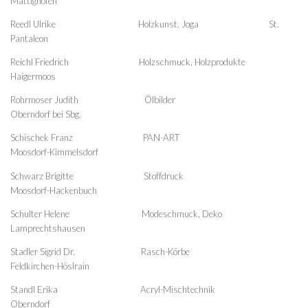
Mattighofen
Reedl Ulrike Holzkunst, Joga St.
Pantaleon
Reichl Friedrich Holzschmuck, Holzprodukte
Haigermoos
Rohrmoser Judith Ölbilder
Oberndorf bei Sbg.
Schischek Franz PAN-ART
Moosdorf-Kimmelsdorf
Schwarz Brigitte Stoffdruck
Moosdorf-Hackenbuch
Schulter Helene Modeschmuck, Deko
Lamprechtshausen
Stadler Sigrid Dr. Rasch-Körbe
Feldkirchen-Höslrain
Standl Erika Acryl-Mischtechnik
Oberndorf