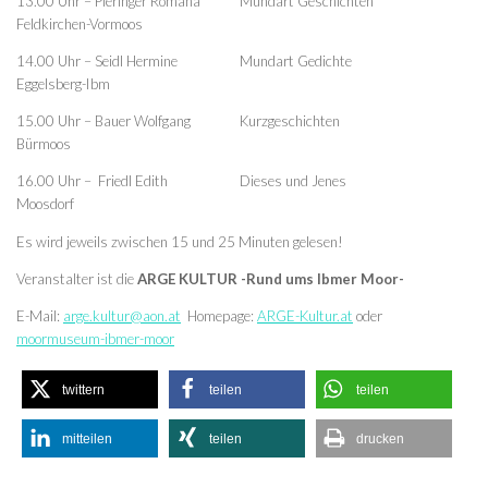
13.00 Uhr – Pieringer Romana Mundart Geschichten
Feldkirchen-Vormoos
14.00 Uhr – Seidl Hermine Mundart Gedichte
Eggelsberg-Ibm
15.00 Uhr – Bauer Wolfgang Kurzgeschichten
Bürmoos
16.00 Uhr – Friedl Edith Dieses und Jenes
Moosdorf
Es wird jeweils zwischen 15 und 25 Minuten gelesen!
Veranstalter ist die
ARGE KULTUR -Rund ums Ibmer Moor-
E-Mail:
arge.kultur@aon.at
Homepage:
ARGE-Kultur.at
oder
moormuseum-ibmer-moor
twittern
teilen
teilen
mitteilen
teilen
drucken