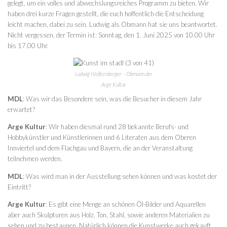
gelegt, um ein volles und abwechslungsreiches Programm zu bieten. Wir
haben drei kurze Fragen gestellt, die euch hoffentlich die Entscheidung
leicht machen, dabei zu sein. Ludwig als Obmann hat sie uns beantwortet.
Nicht vergessen, der Termin ist: Sonntag, den 1. Juni 2025 von 10.00 Uhr
bis 17.00 Uhr.
Ludwig Wolfersberger – Obmann der
Arge Kultur
MDL
: Was wir das Besondere sein, was die Besucher in diesem Jahr
erwartet?
Arge Kultur
: Wir haben diesmal rund 28 bekannte Berufs- und
Hobbykünstler und Künstlerinnen und 6 Literaten aus dem Oberen
Innviertel und dem Flachgau und Bayern, die an der Veranstaltung
teilnehmen werden.
MDL
: Was wird man in der Ausstellung sehen können und was kostet der
Eintritt?
Arge Kultur
: Es gibt eine Menge an schönen Öl-Bilder und Aquarellen
aber auch Skulpturen aus Holz, Ton, Stahl, sowie anderen Materialien zu
sehen und zu bestaunen. Natürlich können die Kunstwerke auch gekauft