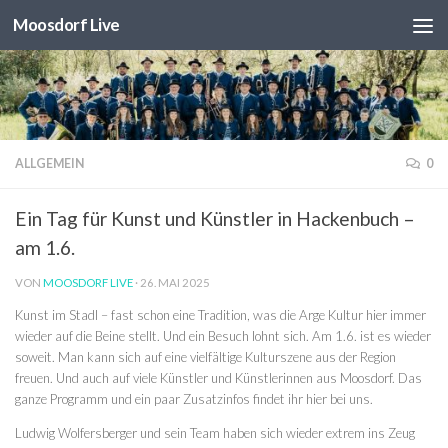
Moosdorf Live
Unter dem Inhalt
ALLGEMEIN
0
Ein Tag für Kunst und Künstler in Hackenbuch –
am 1.6.
VON
MOOSDORF LIVE
·
26. MAI 2025
Kunst im Stadl – fast schon eine Tradition, was die Arge Kultur hier immer
wieder auf die Beine stellt. Und ein Besuch lohnt sich. Am 1.6. ist es wieder
soweit. Man kann sich auf eine vielfältige Kulturszene aus der Region
freuen. Und auch auf viele Künstler und Künstlerinnen aus Moosdorf. Das
ganze Programm und ein paar Zusatzinfos findet ihr hier bei uns.
Ludwig Wolfersberger und sein Team haben sich wieder extrem ins Zeug