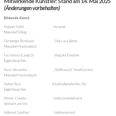
Mitwirkende Künstler: Stand am 14. Mai 2025
(Änderungen vorbehalten)
Bildende Kunst:
Argauer Edith Keramik
Moosdorf-Elling
Dirnberger Bernhard Deko aus Beton
Moosdorf-Hackenbuch
Fay Verena (Lang) DI Weg der Emution
Eggelsberg-Ibm
Haas Alexandra „Stoffhaasal“ Handtaschen
Moosdorf-Hackenbuch
Hafner Rosi Schafwollproduckte, Filz
Eggelsberg-Ibm
Hirmer Claudia Goldschmiedekunst
Simbach am Inn
Höllwart Günther Hufeisenkunst