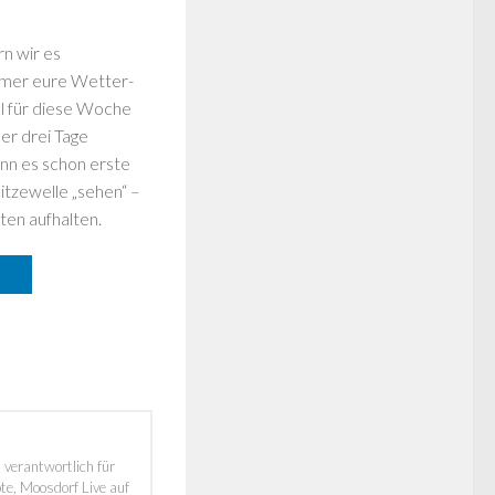
n wir es
immer eure Wetter-
all für diese Woche
er drei Tage
nn es schon erste
itzewelle „sehen“ –
ten aufhalten.
 verantwortlich für
e, Moosdorf Live auf