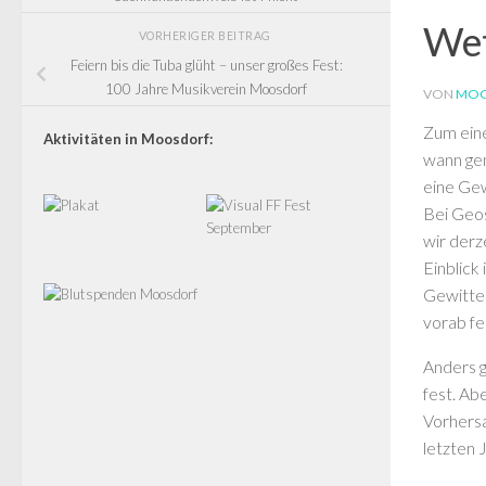
Wet
VORHERIGER BEITRAG
Feiern bis die Tuba glüht – unser großes Fest:
100 Jahre Musikverein Moosdorf
VON
MOO
Zum eine
Aktivitäten in Moosdorf:
wann gen
eine Gew
Bei Geos
wir derz
Einblick
Gewitter
vorab fe
Anders g
fest. A
Vorhersa
letzten 