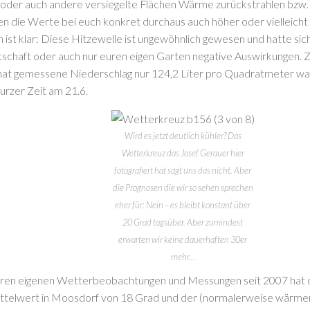
oder auch andere versiegelte Flächen Wärme zurückstrahlen bzw.
en die Werte bei euch konkret durchaus auch höher oder vielleicht 
ist klar: Diese Hitzewelle ist ungewöhnlich gewesen und hatte siche
schaft oder auch nur euren eigen Garten negative Auswirkungen. Z
t gemessene Niederschlag nur 124,2 Liter pro Quadratmeter war
kurzer Zeit am 21.6.
Wird es jetzt deutlich kühler? Das
Wetterkreuz das Josef Gerauer hier
fotografiert hat sagt uns das nicht. Aber
die Prognosen die wir so sehen sprechen
eher für: Nein – es bleibt konstant über
20 Grad tagsüber. Aber zumindest
erwarten wir keine dauerhaften 30er
mehr…
ren eigenen Wetterbeobachtungen und Messungen seit 2007 hat de
ttelwert in Moosdorf von 18 Grad und der (normalerweise wärmere