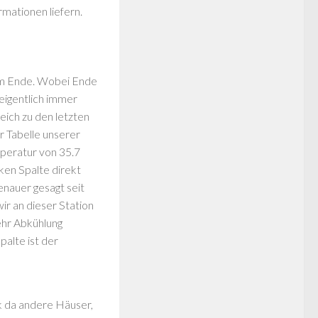
mationen liefern.
igem Ende. Wobei Ende
 eigentlich immer
eich zu den letzten
r Tabelle unserer
mperatur von 35.7
ken Spalte direkt
enauer gesagt seit
ir an dieser Station
ehr Abkühlung
palte ist der
k da andere Häuser,