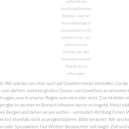
außerhalb der
Gewittergefährdeten
Regionen. Aber bei
dieser Wetterlage ist
das tatsächlich nicht
wirklich sicher – wir
gehen eher von
Gewitter aus, weil
die meisten anderen
Modelle das so
vorhersagen.
t: Wir würden uns eher auch auf Gewitter heute einstellen. Da die 
 sein dürften, weil kein großes Cluster von Gewittern zu erkennen 
h sagen, was in unserer Region sein wird oder nicht. Das ist leider n
n gibt es da eher im Bereich Minuten, bevor es losgeht. Meist bild
den Bergen und ziehen an uns vorbei – vermutlich Richtung Osten. 
wird ist ebenfalls nicht zu prognostizieren. Bitte bedenkt: Wir sind 
n oder Spezialisten. Nur Wetter-Beobachter seit langer Zeit und 