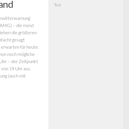
tand
Test
Gewitterwarnung
 ZAMG) – die meist
ziehen die größeren
nfacht gesagt
 erwarten für heute.
hon noch mögliche
 Uhr – der Zeitpunkt
von 19 Uhr aus.
ung (auch mit