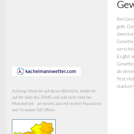
Gew
Bei Geos
gelb. Da
dann kur
Gewitter
verschie
Es gibt 
Gewitter
ab dene
Fest ste
starken 
Achtung: Wenn ihr auf dieses Bild klickt, landet ihr
auf der Seite des ZAMG und seid nicht mehr bei
Moosdorf.net - am besten also mit rechter Maustaste
und "in neuem Tab" öffnen.