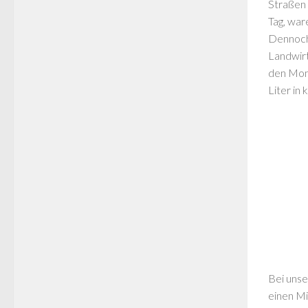
Straßen 
Tag, war
Dennoch 
Landwirt
den Mona
Liter in 
Bei unse
einen Mi