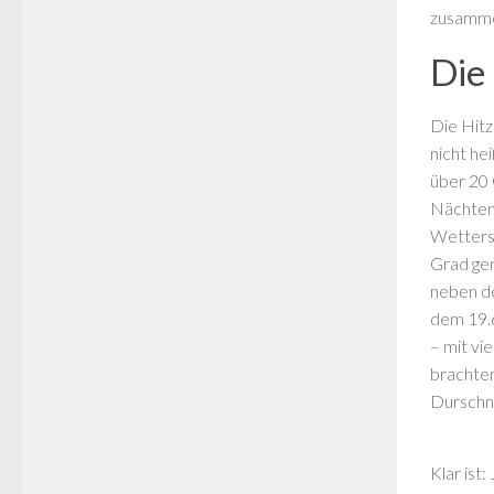
zusammen
Die 
Die Hitz
nicht he
über 20 
Nächten.
Wetterst
Grad gem
neben de
dem 19.6
– mit vi
brachten
Durschni
Klar ist