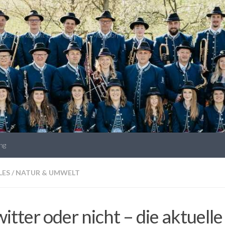
 Menschen kommt es an * Hier lebt Moosdorf im Netz!
ng
LES
/
NATUR & UMWELT
itter oder nicht – die aktuelle