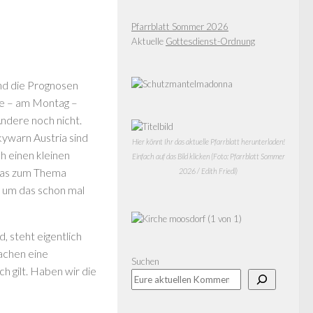
Pfarrblatt Sommer 2026
Aktuelle
Gottesdienst-Ordnung
ind die Prognosen
te – am Montag –
Andere noch nicht.
ywarn Austria sind
Hier könnt Ihr das aktuelle Pfarrblatt herunterladen!
h einen kleinen
Einfach auf das Bild klicken (Foto: Pfarrblatt Sommer
 was zum Thema
2026 / Edith Friedl)
– um das schon mal
, steht eigentlich
achen eine
Suchen
h gilt. Haben wir die