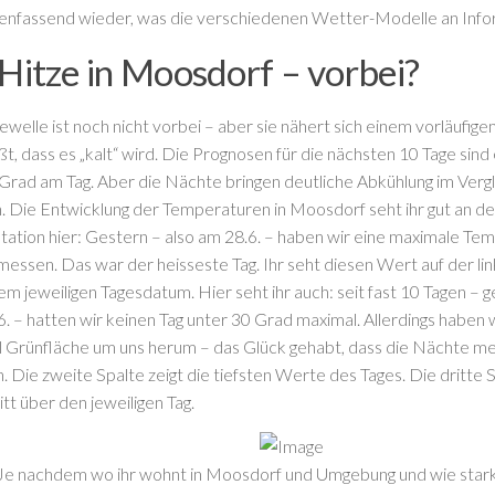
fassend wieder, was die verschiedenen Wetter-Modelle an Infor
Hitze in Moosdorf – vorbei?
ewelle ist noch nicht vorbei – aber sie nähert sich einem vorläuf
ißt, dass es „kalt“ wird. Die Prognosen für die nächsten 10 Tage sind
Grad am Tag. Aber die Nächte bringen deutliche Abkühlung im Vergl
 Die Entwicklung der Temperaturen in Moosdorf seht ihr gut an de
ation hier: Gestern – also am 28.6. – haben wir eine maximale Te
essen. Das war der heisseste Tag. Ihr seht diesen Wert auf der lin
m jeweiligen Tagesdatum. Hier seht ihr auch: seit fast 10 Tagen – g
. – hatten wir keinen Tag unter 30 Grad maximal. Allerdings haben w
el Grünfläche um uns herum – das Glück gehabt, dass die Nächte m
. Die zweite Spalte zeigt die tiefsten Werte des Tages. Die dritte S
tt über den jeweiligen Tag.
: Je nachdem wo ihr wohnt in Moosdorf und Umgebung und wie star