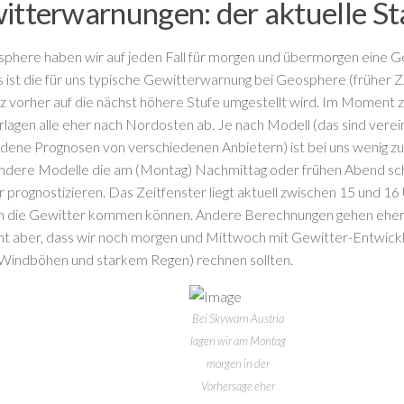
itterwarnungen: der aktuelle S
phere haben wir auf jeden Fall für morgen und übermorgen eine 
s ist die für uns typische Gewitterwarnung bei Geosphere (früher
z vorher auf die nächst höhere Stufe umgestellt wird. Im Moment 
lagen alle eher nach Nordosten ab. Je nach Modell (das sind verei
dene Prognosen von verschiedenen Anbietern) ist bei uns wenig zu
andere Modelle die am (Montag) Nachmittag oder frühen Abend sc
 prognostizieren. Das Zeitfenster liegt aktuell zwischen 15 und 16
n die Gewitter kommen können. Andere Berechnungen gehen eher 
ht aber, dass wir noch morgen und Mittwoch mit Gewitter-Entwickl
Windböhen und starkem Regen) rechnen sollten.
Bei Skywarn Austria
lagen wir am Montag
morgen in der
Vorhersage eher