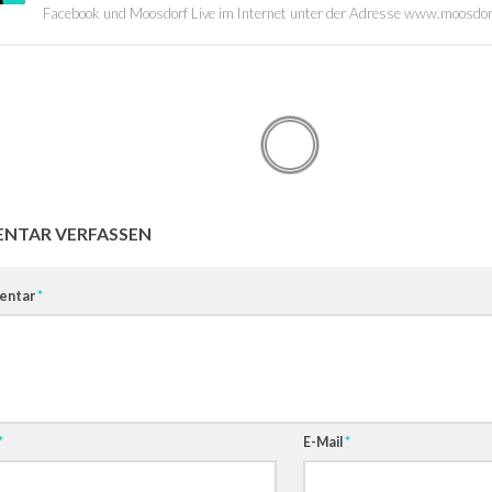
Facebook und Moosdorf Live im Internet unter der Adresse www.moosdor
NTAR VERFASSEN
entar
*
*
E-Mail
*