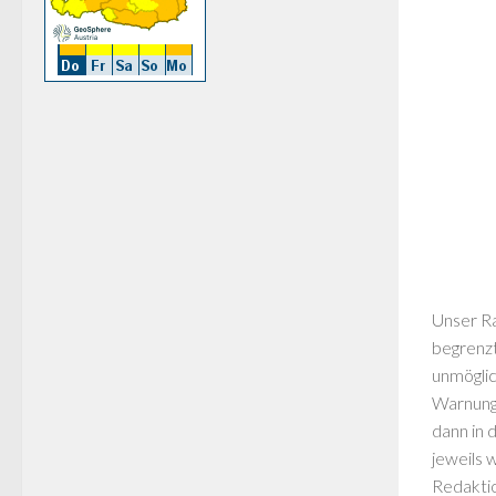
Unser Ra
begrenzt
unmöglic
Warnunge
dann in 
jeweils 
Redaktio