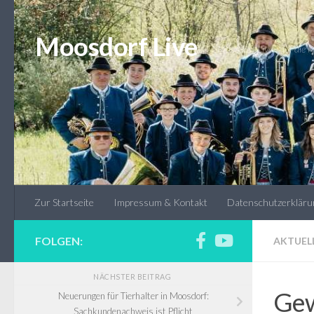
Unter dem Inhalt
Moosdorf Live
* Moosdorf Live - auf die
Zur Startseite
Impressum & Kontakt
Datenschutzerkläru
FOLGEN:
AKTUEL
NÄCHSTER BEITRAG
Gew
Neuerungen für Tierhalter in Moosdorf:
Sachkundenachweis ist Pflicht