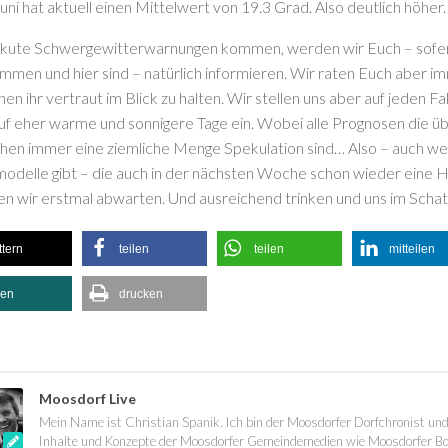
uni hat aktuell einen Mittelwert von 19.3 Grad. Also deutlich höher.
 akute Schwergewitterwarnungen kommen, werden wir Euch – sofer
men und hier sind – natürlich informieren. Wir raten Euch aber 
en ihr vertraut im Blick zu halten. Wir stellen uns aber auf jeden F
uf eher warme und sonnigere Tage ein. Wobei alle Prognosen die üb
hen immer eine ziemliche Menge Spekulation sind… Also – auch we
delle gibt – die auch in der nächsten Woche schon wieder eine H
ten wir erstmal abwarten. Und ausreichend trinken und uns im Schat
ttern
teilen
teilen
mitteilen
len
drucken
Moosdorf Live
Mein Name ist Christian Spanik. Ich bin der Moosdorfer Dorfchronist und
Inhalte und Konzepte der Moosdorfer Gemeindemedien wie Moosdorfer Bot