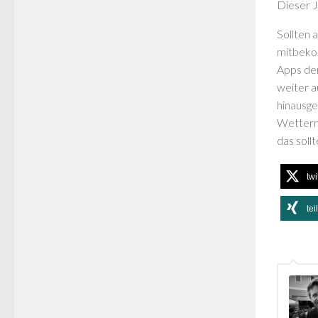
Dieser J
Sollten
mitbekom
Apps den
weiter a
hinausge
Wettermo
das soll
twi
tei