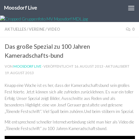
Moosdorf Live
Unter dem Inhalt
AKTUELLES
/
VEREINE
/
VIDEO
0
Das große Spezial zu 100 Jahren
Kameradschafts-bund
VON
MOOSDORF LIVE
· VERÖFFENTLICHT
16. AUGUST 2013
· AKTUALISIERT
19. AUGUST 2013
Knapp eine Woche ist es her, dass der Kameradschaftsbund sein großes
Fest feierte. Jetzt können sich alle zufrieden zurücklehnen. Es war ein toller
Erfolg. Unser Spezial zeigt Bilder, Ausschnitte aus Reden und als
besonderes Highlight: eine von Josef Gerauer gestaltete und gelesene
„Tönende Festschrift“. Viel Spaß beim zuhören.Und beim stöbern im Spezial.
Mit entsprechend schneller Internetverbindung sieht man hier als Video die
„Tönende Festschrift“ zu 100 Jahren Kameradschaftsbund.