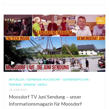
0
AKTUELLES
/
GEMEINDE MOOSDORF
/
GEMEINDEPOLITIK
/
TERMINE
/
VEREINE
/
VIDEO
14. JUNI 2017
Moosdorf TV Juni Sendung – unser
Informationsmagazin für Moosdorf