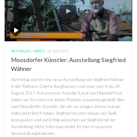
AKTUELLES
/
VIDEO
31. JULI 2017
Moosdorfer Künstler: Ausstellung Siegfried
Wähner
Ab Freitag startet eine neue Ausstellung von Siegfried Wähner
in der Rathaus-Galerie Burghausen: und zwar vom 4. bis 29.
August 2017. Auf unserem Youtube Kanal von Moosdorf Live
haben wir für euch eine kleine Playliste zusammengestellt über
zwei Moosdorfer Künstler, die wir vor einigen Jahren mal per
Video porträtiert haben. Siegfried ist einer davon: viel Spaß
beim gucken und viel Erfolg wünschen wir Siegfried mit der
Ausstellung. Mehr Infos dazu findet ihr hier in unserem
Veranstaltungskalender.