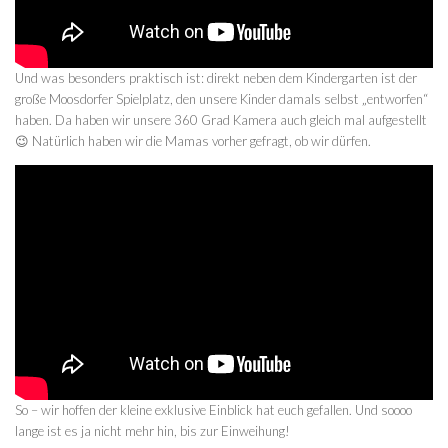
Und was besonders praktisch ist: direkt neben dem Kindergarten ist der
große Moosdorfer Spielplatz, den unsere Kinder damals selbst „entworfen“
haben. Da haben wir unsere 360 Grad Kamera auch gleich mal aufgestellt
😉 Natürlich haben wir die Mamas vorher gefragt, ob wir dürfen.
So – wir hoffen der kleine exklusive Einblick hat euch gefallen. Und soooo
lange ist es ja nicht mehr hin, bis zur Einweihung!