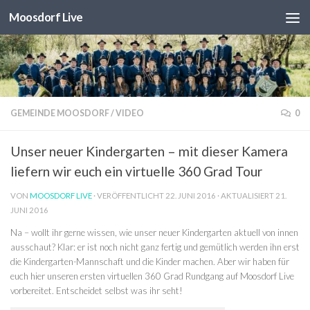
Moosdorf Live
Unter dem Inhalt
GEMEINDE MOOSDORF
/
VIDEO
0
Unser neuer Kindergarten – mit dieser Kamera
liefern wir euch ein virtuelle 360 Grad Tour
VON
MOOSDORF LIVE
· VERÖFFENTLICHT
22. JUNI 2016
· AKTUALISIERT
21.
JUNI 2016
Na – wollt ihr gerne wissen, wie unser neuer Kindergarten aktuell von innen
ausschaut? Klar: er ist noch nicht ganz fertig und gemütlich werden ihn erst
die Kindergarten-Mannschaft und die Kinder machen. Aber wir haben für
euch hier unseren ersten virtuellen 360 Grad Rundgang auf Moosdorf Live
vorbereitet. Entscheidet selbst was ihr seht!