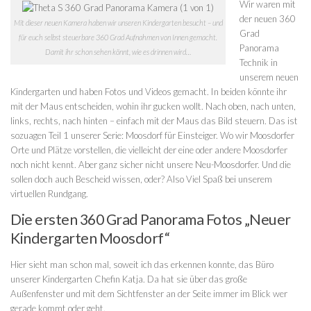
Wir waren mit
der neuen 360
Mit dieser neuen Kamera haben wir unseren Kindergarten besucht – und
Grad
für euch selbst steuerbare 360 Grad Aufnahmen von Innen gemacht.
Panorama
Damit ihr schon sehen könnt, wie es drinnen wird…
Technik in
unserem neuen
Kindergarten und haben Fotos und Videos gemacht. In beiden könnte ihr
mit der Maus entscheiden, wohin ihr gucken wollt. Nach oben, nach unten,
links, rechts, nach hinten – einfach mit der Maus das Bild steuern. Das ist
sozuagen Teil 1 unserer Serie: Moosdorf für Einsteiger. Wo wir Moosdorfer
Orte und Plätze vorstellen, die vielleicht der eine oder andere Moosdorfer
noch nicht kennt. Aber ganz sicher nicht unsere Neu-Moosdorfer. Und die
sollen doch auch Bescheid wissen, oder? Also Viel Spaß bei unserem
virtuellen Rundgang.
Die ersten 360 Grad Panorama Fotos „Neuer
Kindergarten Moosdorf“
Hier sieht man schon mal, soweit ich das erkennen konnte, das Büro
unserer Kindergarten Chefin Katja. Da hat sie über das große
Außenfenster und mit dem Sichtfenster an der Seite immer im Blick wer
gerade kommt oder geht.