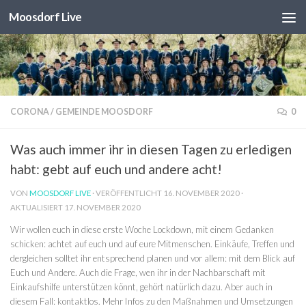
Moosdorf Live
Unter dem Inhalt
CORONA
/
GEMEINDE MOOSDORF
0
Was auch immer ihr in diesen Tagen zu erledigen
habt: gebt auf euch und andere acht!
VON
MOOSDORF LIVE
· VERÖFFENTLICHT
16. NOVEMBER 2020
·
AKTUALISIERT
17. NOVEMBER 2020
Wir wollen euch in diese erste Woche Lockdown, mit einem Gedanken
schicken: achtet auf euch und auf eure Mitmenschen. Einkäufe, Treffen und
dergleichen solltet ihr entsprechend planen und vor allem: mit dem Blick auf
Euch und Andere. Auch die Frage, wen ihr in der Nachbarschaft mit
Einkaufshilfe unterstützen könnt, gehört natürlich dazu. Aber auch in
diesem Fall: kontaktlos. Mehr Infos zu den Maßnahmen und Umsetzungen