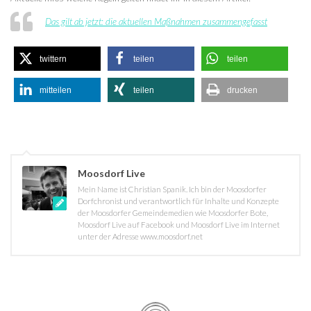
Das gilt ab jetzt: die aktuellen Maßnahmen zusammengefasst
twittern
teilen
teilen
mitteilen
teilen
drucken
Moosdorf Live
Mein Name ist Christian Spanik. Ich bin der Moosdorfer
Dorfchronist und verantwortlich für Inhalte und Konzepte
der Moosdorfer Gemeindemedien wie Moosdorfer Bote,
Moosdorf Live auf Facebook und Moosdorf Live im Internet
unter der Adresse www.moosdorf.net