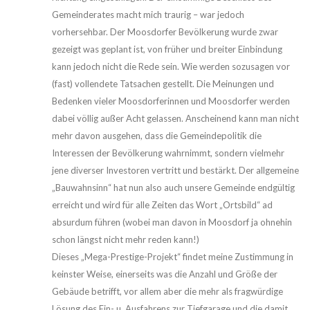
Gemeinderates macht mich traurig – war jedoch
vorhersehbar. Der Moosdorfer Bevölkerung wurde zwar
gezeigt was geplant ist, von früher und breiter Einbindung
kann jedoch nicht die Rede sein. Wie werden sozusagen vor
(fast) vollendete Tatsachen gestellt. Die Meinungen und
Bedenken vieler Moosdorferinnen und Moosdorfer werden
dabei völlig außer Acht gelassen. Anscheinend kann man nicht
mehr davon ausgehen, dass die Gemeindepolitik die
Interessen der Bevölkerung wahrnimmt, sondern vielmehr
jene diverser Investoren vertritt und bestärkt. Der allgemeine
„Bauwahnsinn“ hat nun also auch unsere Gemeinde endgültig
erreicht und wird für alle Zeiten das Wort „Ortsbild“ ad
absurdum führen (wobei man davon in Moosdorf ja ohnehin
schon längst nicht mehr reden kann!)
Dieses „Mega-Prestige-Projekt“ findet meine Zustimmung in
keinster Weise, einerseits was die Anzahl und Größe der
Gebäude betrifft, vor allem aber die mehr als fragwürdige
Lösung des Ein- u. Ausfahrens zur Tiefgarage und die damit