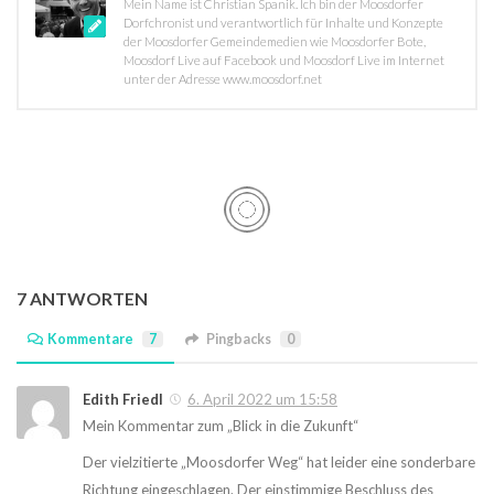
Mein Name ist Christian Spanik. Ich bin der Moosdorfer
Dorfchronist und verantwortlich für Inhalte und Konzepte
der Moosdorfer Gemeindemedien wie Moosdorfer Bote,
Moosdorf Live auf Facebook und Moosdorf Live im Internet
unter der Adresse www.moosdorf.net
7 ANTWORTEN
Kommentare
7
Pingbacks
0
Edith Friedl
6. April 2022 um 15:58
Mein Kommentar zum „Blick in die Zukunft“
Der vielzitierte „Moosdorfer Weg“ hat leider eine sonderbare
Richtung eingeschlagen. Der einstimmige Beschluss des