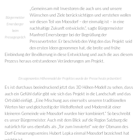
„Gemeinsam mit Investoren die auch uns und unsere
Wünschen und Ziele berücksichtigen und verstehen wollen
Bürgermeister
wir diesen Teil von Moosdorf – der einmalig ist – in eine
Emersberger
nachhaltige Zukunft entwickeln.“, sagte Bürgermeister
beim
Manfred Emersberger bei der Begrüßung der
Pressegespräch
Pressevertreter. Er beschrieb den Weg den das Projekt seid
den ersten Ideen genommen hat, die breite und frühe
Einbindung der Bevölkerung in diese Entwicklung und auch die aus diesem
Prozess heraus entstandenen Veränderungen am Projekt.
Ein sogenanntes Höhenmodel der Projektes wurde der Presse heute präsentiert
Es ist durchaus beeindruckend jetzt das 3D Höhen-Modell zu sehen, dass
auch ein Gefühl dafür gibt wie sich das Projekt in die Landschaft und das
Ortsbild einfügt. „Eine Mischung aus einerseits unseren traditionellen
Werten hier und gleichzeitig der Weltoffenheit und Modernität einer
kleineren Gemeinde wie Moosdorf wurden hier kombiniert.“ So beschreibt
es unser Bürgermeister. Auch mit dem Blick auf die Region Salzburg die
natürlich für uns ebenfalls als „Tor zum Innviertel“ wie der Obmann des
Dorf-Erneuerungsvereins Hubert Lepka einmal Moosdorf bezeichnet hat
wichtig ist.