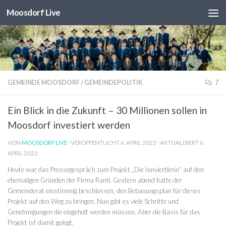
Moosdorf Live
Unter dem Inhalt
GEMEINDE MOOSDORF
/
GEMEINDEPOLITIK
7
Ein Blick in die Zukunft – 30 Millionen sollen in
Moosdorf investiert werden
VON
MOOSDORF LIVE
· VERÖFFENTLICHT
6. APRIL 2022
· AKTUALISIERT
6.
APRIL 2022
Heute war das Pressegespräch zum Projekt „Die Innviertlerin“ auf den
ehemaligen Gründen der Firma Raml. Gestern abend hatte der
Gemeinderat einstimmig beschlossen, den Bebauungsplan für dieses
Projekt auf den Weg zu bringen. Nun gibt es viele Schritte und
Genehmigungen die eingeholt werden müssen. Aber die Basis für das
Projekt ist damit gelegt.