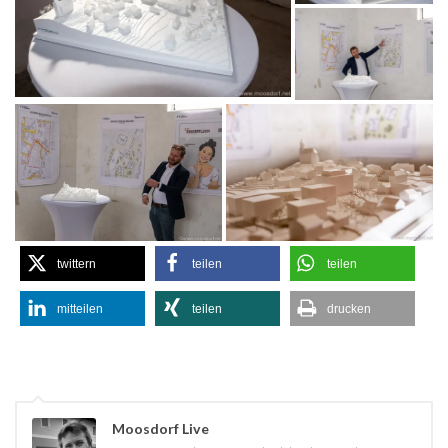
twittern
teilen
teilen
mitteilen
teilen
drucken
Moosdorf Live