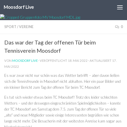
Moosdorf Live
Unter dem Inhalt
SPORT
/
VEREINE
0
Das war der Tag der offenen Tür beim
Tennisverein Moosdorf
VON
MOOSDORF LIVE
· VERÖFFENTLICHT
18. MAI 2022
· AKTUALISIERT
17.
MAI 2022
Es war zwar nicht nur schön was das Wetter betrifft – aber davon ließen
sich die Tennisfreunde in Moosdorf nicht abhalten. Hier ein paar Bilder und
ein kleiner Bericht zum Tag der offenen Tür beim TC Moosdorf.
Es tut sich wieder etwas beim TC Moosdorf! Trotz des leider schlechten
Wetters – und der deswegen eingeschränkten Spielmöglichkeiten – konnte
der TC Moosdorf am Samstag dem 7.5. zum Tag der offenen Tür so viele
„alte“ und neue Mitglieder sowie einige Interessenten begrüßen wie schon
lange nicht mehr. Die Besucherin mit der weitesten Anreise kam sogar aus
Niederösterreich!