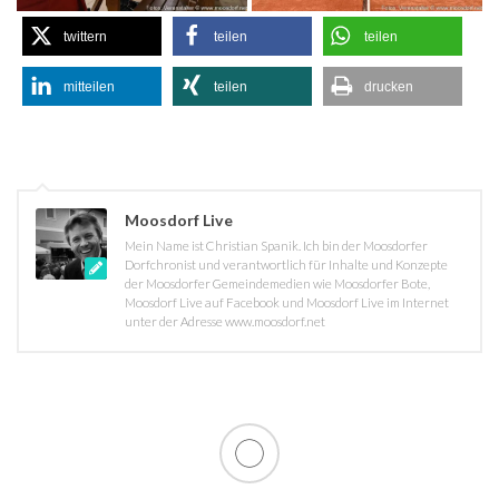
twittern
teilen
teilen
mitteilen
teilen
drucken
Moosdorf Live
Mein Name ist Christian Spanik. Ich bin der Moosdorfer
Dorfchronist und verantwortlich für Inhalte und Konzepte
der Moosdorfer Gemeindemedien wie Moosdorfer Bote,
Moosdorf Live auf Facebook und Moosdorf Live im Internet
unter der Adresse www.moosdorf.net