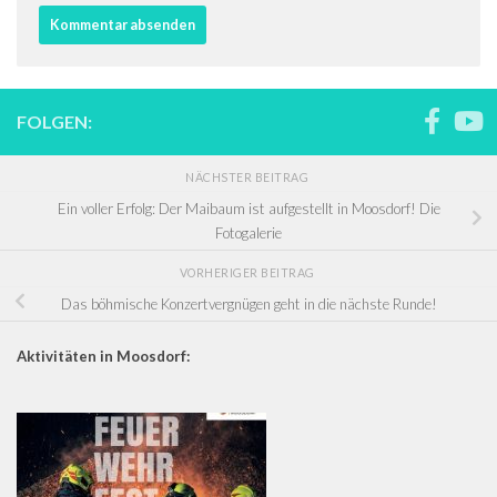
FOLGEN:
NÄCHSTER BEITRAG
Ein voller Erfolg: Der Maibaum ist aufgestellt in Moosdorf! Die
Fotogalerie
VORHERIGER BEITRAG
Das böhmische Konzertvergnügen geht in die nächste Runde!
Aktivitäten in Moosdorf: