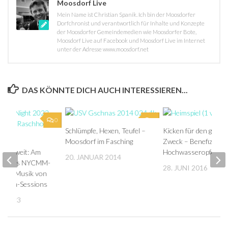
Moosdorf Live
Mein Name ist Christian Spanik. Ich bin der Moosdorfer
Dorfchronist und verantwortlich für Inhalte und Konzepte
der Moosdorfer Gemeindemedien wie Moosdorfer Bote,
Moosdorf Live auf Facebook und Moosdorf Live im Internet
unter der Adresse www.moosdorf.net
DAS KÖNNTE DICH AUCH INTERESSIEREN...
0
0
Schlümpfe, Hexen, Teufel –
Kicken für den guten
Moosdorf im Fasching
Zweck – Benefizspiel 
der soweit: Am
Hochwasseropfer
20. JANUAR 2014
rtet das NYCMM-
28. JUNI 2016
t viel Musik von
is Jam-Sessions
T 2023