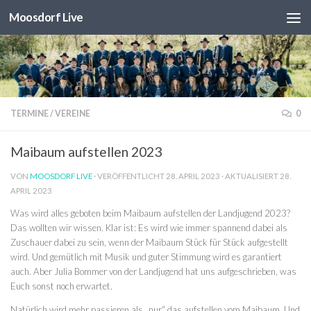
Moosdorf Live
Unter dem Inhalt
TERMINE
/
VEREINE
0
Maibaum aufstellen 2023
VON
MOOSDORF LIVE
· VERÖFFENTLICHT
28. APRIL 2023
· AKTUALISIERT
28.
APRIL 2023
Was wird alles geboten beim Maibaum aufstellen der Landjugend 2023?
Das wollten wir wissen. Klar ist: Es wird wie immer spannend dabei als
Zuschauer dabei zu sein, wenn der Maibaum Stück für Stück aufgestellt
wird. Und gemütlich mit Musik und guter Stimmung wird es garantiert
auch. Aber Julia Bommer von der Landjugend hat uns aufgeschrieben, was
Euch sonst noch erwartet.
Natürlich wird mehr passieren als „nur“ das aufstellen vom Maibaum. Und