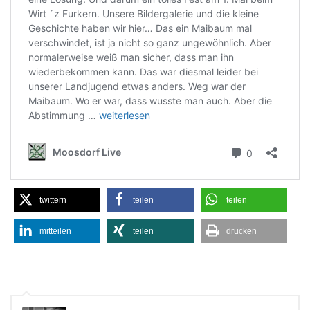
twittern
teilen
teilen
mitteilen
teilen
drucken