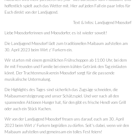
hoffentlich spielt auch das Wetter mit. Hier auf jeden Fall ein paar Infos für
Euch direkt von der Landjugend.
Text & Infos: Landjugend Moosdorf
Liebe Moosdorferinnen und Moosdorfer, es ist wieder soweit!
Die Landjugend Moosdorf lädt zum traditionellen Maibaum aufstellen am
30. April 2023 beim Wirt z’ Furkern ein.
Wir starten mit einem gemütlichen Frühschoppen ab 11:00 Uhr, bei dem
ihr mit Freunden und Familie bei einem kühlen Getränk den Tag einläuten
könnt. Der Trachtenmusikverein Moosdorf sorgt für die passende
musikalische Untermalung.
Die Highlights des Tages sind sicherlich das Zugsäge schneiden, die
Maibaumversteigerung und unser Schätzspiel. Und wer nach all den
spannenden Aktionen Hunger hat, für den gibt es frische Hendl vom Grill
oder auch ein Stück Kuchen.
Wir von der Landjugend Moosdorf freuen uns darauf, euch am 30. April
2023 beim Wirt z‘ Furkern begrüßen zu dürfen. Seit‘s dabei, wenn wir den
Maibaum aufstellen und gemeinsam ein tolles Fest feiern!