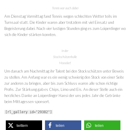
Tennis war auch dabei
Am Dienstag Vormittag fand Tennis wegen schlechten Wetter teils im
Turnsaal statt. Die Kinder waren aber trotzdem mit viel Einsatz und
Begeisterung dabei. Nach vier lustigen Stunden ging es zum Loiperdinger wo
sich die Kinder stärken konnten.
In der
Stockschützenhalle
Moosdorf
Um danach am Nachmittag ihr Talent bei den Stockschützen unter Beweis
zu stellen. Am Anfang war es ein wenig schwierig den Stock von einer Seite
zur anderen zu bringen, aber bis zum Schluss waren alle schon richtige
Profis. Zur Stärkung gab es Chips, Limo und Eis. An dieser Stelle auch ein
herzliches Danke an Loiperdinger Hansi der uns jedes Jahr die Getränke
beim Mittagessen sponsert.
[rl_gallery id="29382"]
twittern
teilen
teilen