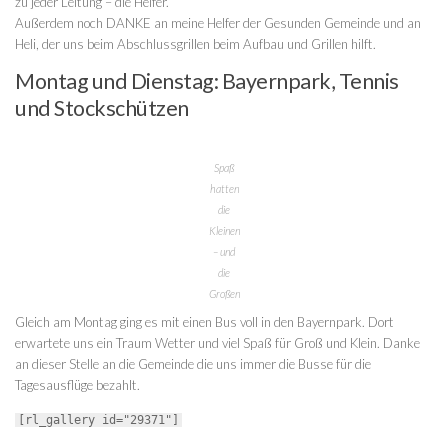
zu jeder Leitung – die Helfer.
Außerdem noch DANKE an meine Helfer der Gesunden Gemeinde und an
Heli, der uns beim Abschlussgrillen beim Aufbau und Grillen hilft.
Montag und Dienstag: Bayernpark, Tennis
und Stockschützen
Spaß
hatten
die
Kleinen
– und
die
Großen
Gleich am Montag ging es mit einen Bus voll in den Bayernpark. Dort
erwartete uns ein Traum Wetter und viel Spaß für Groß und Klein. Danke
an dieser Stelle an die Gemeinde die uns immer die Busse für die
Tagesausflüge bezahlt.
[rl_gallery id="29371"]