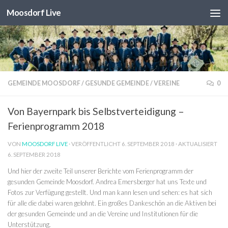
Moosdorf Live
Unter dem Inhalt
GEMEINDE MOOSDORF
/
GESUNDE GEMEINDE
/
VEREINE
0
Von Bayernpark bis Selbstverteidigung –
Ferienprogramm 2018
VON
MOOSDORF LIVE
· VERÖFFENTLICHT
6. SEPTEMBER 2018
· AKTUALISIERT
6. SEPTEMBER 2018
Und hier der zweite Teil unserer Berichte vom Ferienprogramm der
gesunden Gemeinde Moosdorf. Andrea Emersberger hat uns Texte und
Fotos zur Verfügung gestellt. Und man kann lesen und sehen: es hat sich
für alle die dabei waren gelohnt. Ein großes Dankeschön an die Aktiven bei
der gesunden Gemeinde und an die Vereine und Institutionen für die
Unterstützung.