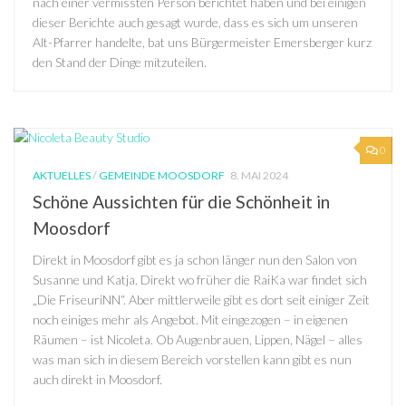
nach einer vermissten Person berichtet haben und bei einigen
dieser Berichte auch gesagt wurde, dass es sich um unseren
Alt-Pfarrer handelte, bat uns Bürgermeister Emersberger kurz
den Stand der Dinge mitzuteilen.
0
AKTUELLES
/
GEMEINDE MOOSDORF
8. MAI 2024
Schöne Aussichten für die Schönheit in
Moosdorf
Direkt in Moosdorf gibt es ja schon länger nun den Salon von
Susanne und Katja. Direkt wo früher die RaiKa war findet sich
„Die FriseuriNN“. Aber mittlerweile gibt es dort seit einiger Zeit
noch einiges mehr als Angebot. Mit eingezogen – in eigenen
Räumen – ist Nicoleta. Ob Augenbrauen, Lippen, Nägel – alles
was man sich in diesem Bereich vorstellen kann gibt es nun
auch direkt in Moosdorf.