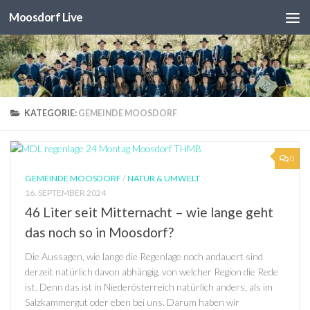
Moosdorf Live
Unter dem Inhalt
KATEGORIE:
GEMEINDE MOOSDORF
0
GEMEINDE MOOSDORF
/
NATUR & UMWELT
16. SEPTEMBER 2024
46 Liter seit Mitternacht – wie lange geht
das noch so in Moosdorf?
Die Aussagen, wie lange die Regenlage noch andauert sind
derzeit natürlich davon abhängig, von welcher Region die Rede
ist. Denn das ist in Niederösterreich natürlich anders, als im
Salzkammergut oder eben bei uns. Darum haben wir