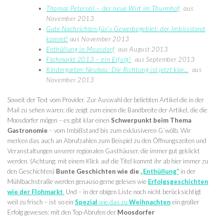
Thomas Peterseil – der neue Wirt im Thurmhof
aus
November 2013
Gute Nachrichten für´s Gewerbegebiet: der Imbissstand
kommt!
aus November 2013
Enthüllung in Moosdorf
aus August 2013
Flohmarkt 2013 – ein Erfolg!
aus September 2013
Kindergarten-Neubau: Die Richtung ist jetzt klar…
aus
November 2013
Soweit der Text vom Provider. Zur Auswahl der beliebten Artikel die in der
Mail zu sehen waren: die zeigt zum einen die Bandbreite der Artikel, die die
Moosdorfer mögen – es gibt klar einen
Schwerpunkt beim Thema
Gastronomie
– vom Imbißstand bis zum exklusiveren G´wölb. Wir
merken das auch an Abrufzahlen zum Beispiel zu den Öffnungszeiten und
Veranstaltungen unserer regionalen Gasthäuser, die immer gut geklickt
werden. (Achtung: mit einem Klick auf die Titel kommt ihr ab hier immer zu
den Geschichten)
Bunte Geschichten wie die
„Enthüllung“
in der
Mühlbachstraße werden genauso gerne gelesen wie
Erfolgsgeschichten
wie der Flohmarkt
.
Und – in der obigen Liste noch nicht berücksichtigt
weil zu frisch – ist so ein
Spezial
wie das zu
Weihnachten
ein großer
Erfolg gewesen: mit den Top-Abrufen der
Moosdorfer