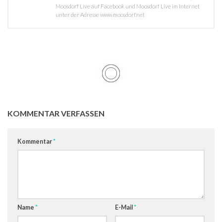
Moosdorf Live auf Facebook und Moosdorf Live im Internet
unter der Adresse www.moosdorf.net
KOMMENTAR VERFASSEN
Kommentar
*
Name
*
E-Mail
*