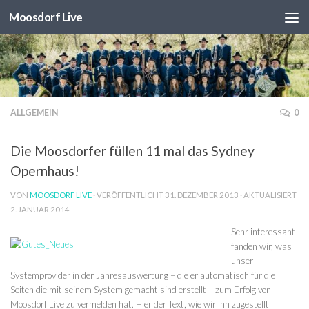
Moosdorf Live
Unter dem Inhalt
ALLGEMEIN
0
Die Moosdorfer füllen 11 mal das Sydney
Opernhaus!
VON
MOOSDORF LIVE
· VERÖFFENTLICHT
31. DEZEMBER 2013
· AKTUALISIERT
2. JANUAR 2014
Sehr interessant
fanden wir, was
unser
Systemprovider in der Jahresauswertung – die er automatisch für die
Seiten die mit seinem System gemacht sind erstellt – zum Erfolg von
Moosdorf Live zu vermelden hat. Hier der Text, wie wir ihn zugestellt