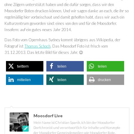
ohne Zögern unterstützt haben und die dafür sorgen, dass wir den
Moosdorfer Boten drucken können. Und wir sagen danke an euch, die ihr so
regelmäßig hier vorbeischaut und damit geholfen habt, dass wir auch ein
Kulturzentrum geworden sind: eines von den und für die Moosdorfer.
Insofern: auf ein gutes neues Jahr 2014.
Das Foto vom Opernhaus Sydney kommt übrigens aus Wikipedia, der
Fotograf ist
Thomas Schoch
. Das Moosdorf Foto ist frisch vom
31.12.2013. Das letzte Bild für dieses Jahr. 😉
twittern
teilen
teilen
mitteilen
teilen
drucken
Moosdorf Live
Mein Name ist Christian Spanik. Ich bin der Moosdorfer
Dorfchronist und verantwortlich für Inhalte und Konzepte
der Moosdorfer Gemeindemedien wie Moosdorfer Bote,