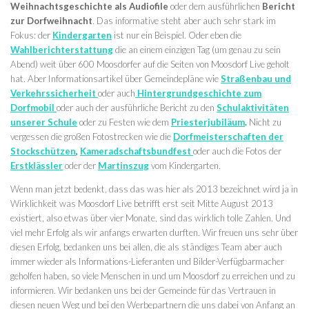
Weihnachtsgeschichte als Audiofile
oder dem ausführlichen
Bericht
zur Dorfweihnacht
. Das informative steht aber auch sehr stark im
Fokus: der
Kindergarten
ist nur ein Beispiel. Oder eben die
Wahlberichterstattung
die an einem einzigen Tag (um genau zu sein
Abend) weit über 600 Moosdorfer auf die Seiten von Moosdorf Live geholt
hat. Aber Informationsartikel über Gemeindepläne wie
Straßenbau und
Verkehrssicherheit
oder auch
Hintergrundgeschichte zum
Dorfmobil
oder auch der ausführliche Bericht zu den
Schulaktivitäten
unserer Schule
oder zu Festen wie dem
Priesterjubiläum
.
Nicht zu
vergessen die großen Fotostrecken wie die
Dorfmeisterschaften der
Stockschützen
,
Kameradschaftsbundfest
oder auch die Fotos der
Erstklässler
oder der
Martinszug
vom Kindergarten.
Wenn man jetzt bedenkt, dass das was hier als 2013 bezeichnet wird ja in
Wirklichkeit was Moosdorf Live betrifft erst seit Mitte August 2013
existiert, also etwas über vier Monate, sind das wirklich tolle Zahlen. Und
viel mehr Erfolg als wir anfangs erwarten durften. Wir freuen uns sehr über
diesen Erfolg, bedanken uns bei allen, die als ständiges Team aber auch
immer wieder als Informations-Lieferanten und Bilder-Verfügbarmacher
geholfen haben, so viele Menschen in und um Moosdorf zu erreichen und zu
informieren. Wir bedanken uns bei der Gemeinde für das Vertrauen in
diesen neuen Weg und bei den Werbepartnern die uns dabei von Anfang an